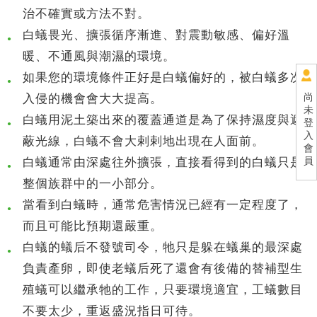
治不確實或方法不對。
白蟻畏光、擴張循序漸進、對震動敏感、偏好溫
●
暖、不通風與潮濕的環境。
如果您的環境條件正好是白蟻偏好的，被白蟻多次
●
尚
入侵的機會會大大提高。
未
白蟻用泥土築出來的覆蓋通道是為了保持濕度與遮
登
●
入
蔽光線，白蟻不會大剌剌地出現在人面前。
會
員
白蟻通常由深處往外擴張，直接看得到的白蟻只是
●
整個族群中的一小部分。
當看到白蟻時，通常危害情況已經有一定程度了，
●
而且可能比預期還嚴重。
白蟻的蟻后不發號司令，牠只是躲在蟻巢的最深處
●
負責產卵，即使老蟻后死了還會有後備的替補型生
殖蟻可以繼承牠的工作，只要環境適宜，工蟻數目
不要太少，重返盛況指日可待。