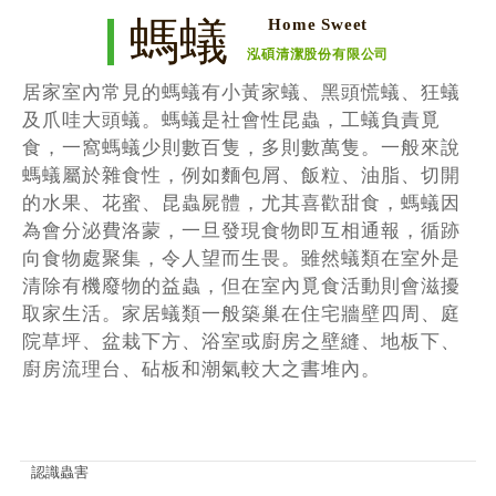
螞蟻
Home Sweet
泓碩清潔股份有限公司
居家室內常見的螞蟻有小黃家蟻、黑頭慌蟻、狂蟻
及爪哇大頭蟻。螞蟻是社會性昆蟲，工蟻負責覓
食，一窩螞蟻少則數百隻，多則數萬隻。一般來說
螞蟻屬於雜食性，例如麵包屑、飯粒、油脂、切開
的水果、花蜜、昆蟲屍體，尤其喜歡甜食，螞蟻因
為會分泌費洛蒙，一旦發現食物即互相通報，循跡
向食物處聚集，令人望而生畏。雖然蟻類在室外是
清除有機廢物的益蟲，但在室內覓食活動則會滋擾
取家生活。家居蟻類一般築巢在住宅牆壁四周、庭
院草坪、盆栽下方、浴室或廚房之壁縫、地板下、
廚房流理台、砧板和潮氣較大之書堆內。
認識蟲害