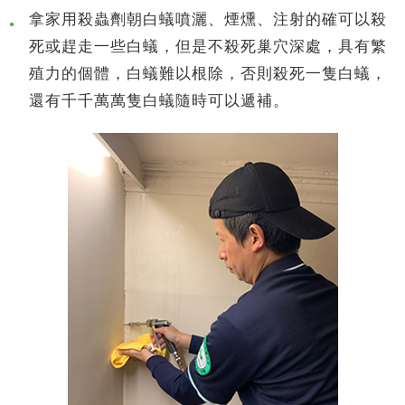
拿家用殺蟲劑朝白蟻噴灑、煙燻、注射的確可以殺
●
死或趕走一些白蟻，但是不殺死巢穴深處，具有繁
殖力的個體，白蟻難以根除，否則殺死一隻白蟻，
還有千千萬萬隻白蟻隨時可以遞補。